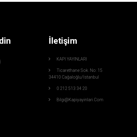
din
İletişim
KAPI YAYINLARI
Ticarethane Sok. No: 15
34410 Cağaloğlu/İstanbul
0 212 513 34 20
Bilgi@kapiyayinlari.com