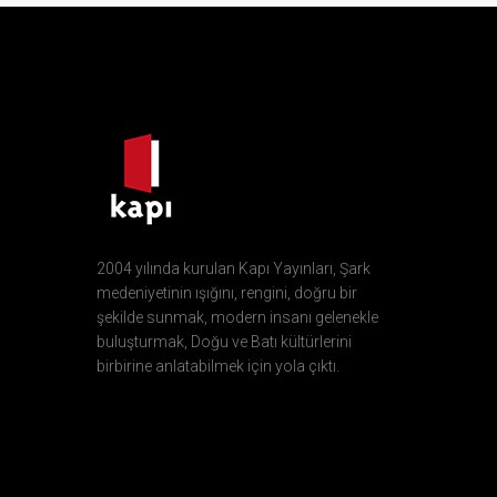
2004 yılında kurulan Kapı Yayınları, Şark
medeniyetinin ışığını, rengini, doğru bir
şekilde sunmak, modern insanı gelenekle
buluşturmak, Doğu ve Batı kültürlerini
birbirine anlatabilmek için yola çıktı.