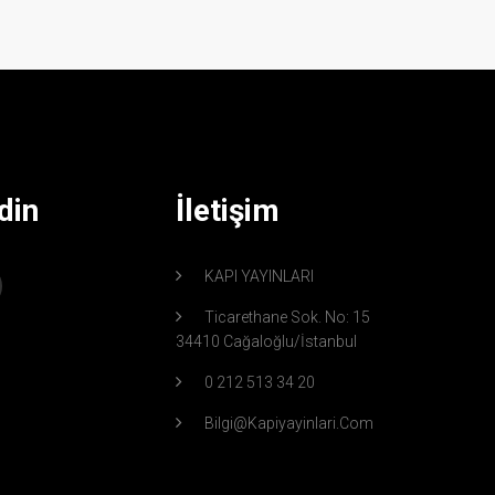
din
İletişim
KAPI YAYINLARI
Ticarethane Sok. No: 15
34410 Cağaloğlu/İstanbul
0 212 513 34 20
Bilgi@kapiyayinlari.com