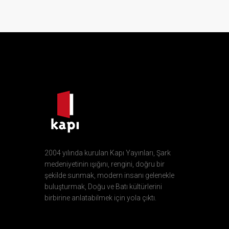
2004 yılında kurulan Kapı Yayınları, Şark
medeniyetinin ışığını, rengini, doğru bir
şekilde sunmak, modern insanı gelenekle
buluşturmak, Doğu ve Batı kültürlerini
birbirine anlatabilmek için yola çıktı.