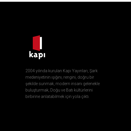
2004 yılında kurulan Kapı Yayınları, Şark
medeniyetinin ışığını, rengini, doğru bir
şekilde sunmak, modern insanı gelenekle
buluşturmak, Doğu ve Batı kültürlerini
birbirine anlatabilmek için yola çıktı.