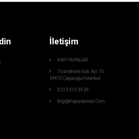
din
İletişim
KAPI YAYINLARI
Ticarethane Sok. No: 15
34410 Cağaloğlu/İstanbul
0 212 513 34 20
Bilgi@kapiyayinlari.com