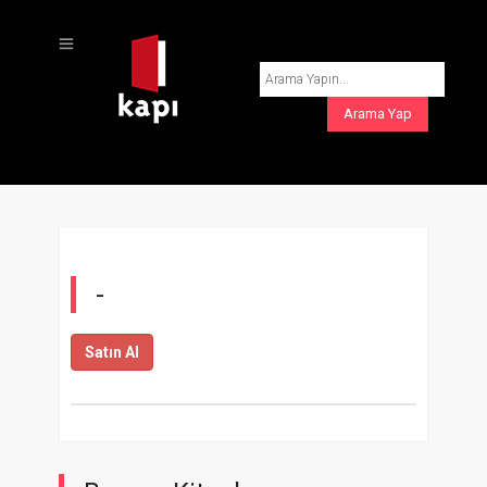
-
Satın Al