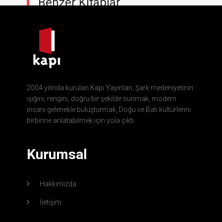
Benzer Kitaplar
2004 yılında kurulan Kapı Yayınları, Şark medeniyetinin
ışığını, rengini, doğru bir şekilde sunmak, modern
insanı gelenekle buluşturmak, Doğu ve Batı kültürlerini
birbirine anlatabilmek için yola çıktı.
Kurumsal
Hakkımızda
İletişim