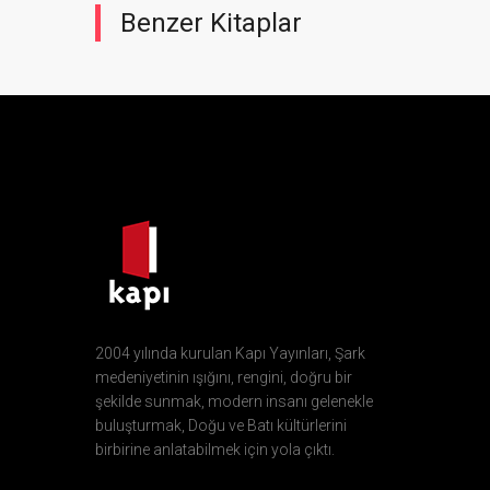
Benzer Kitaplar
2004 yılında kurulan Kapı Yayınları, Şark
medeniyetinin ışığını, rengini, doğru bir
şekilde sunmak, modern insanı gelenekle
buluşturmak, Doğu ve Batı kültürlerini
birbirine anlatabilmek için yola çıktı.