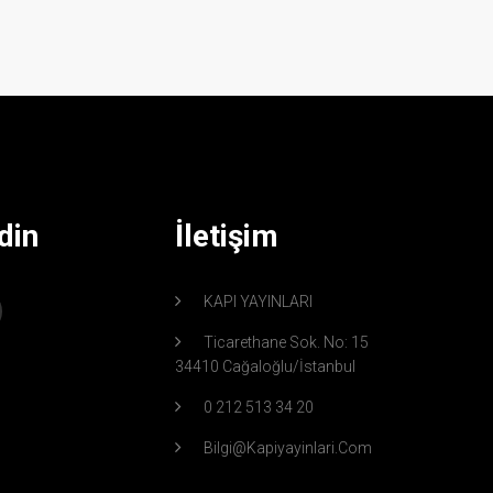
din
İletişim
KAPI YAYINLARI
Ticarethane Sok. No: 15
34410 Cağaloğlu/İstanbul
0 212 513 34 20
Bilgi@kapiyayinlari.com