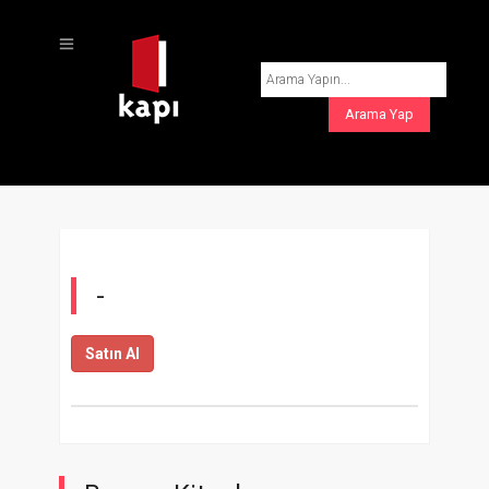
-
Satın Al