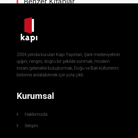
Benzer Kitaplar
2004 yılında kurulan Kapı Yayınları, Şark medeniyetinin
ışığını, rengini, doğru bir şekilde sunmak, modern
insanı gelenekle buluşturmak, Doğu ve Batı kültürlerini
birbirine anlatabilmek için yola çıktı.
Kurumsal
Hakkımızda
İletişim