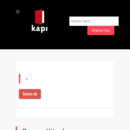
-
Satın Al