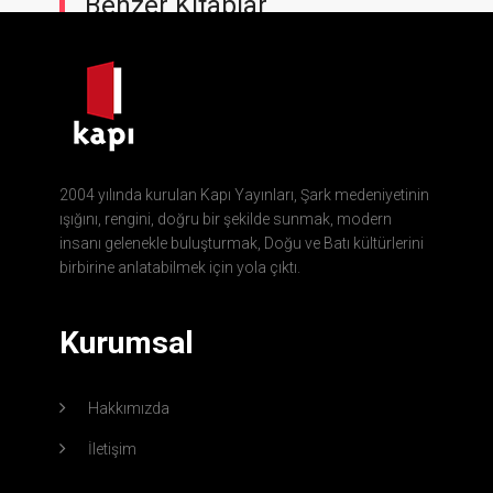
Benzer Kitaplar
2004 yılında kurulan Kapı Yayınları, Şark medeniyetinin
ışığını, rengini, doğru bir şekilde sunmak, modern
insanı gelenekle buluşturmak, Doğu ve Batı kültürlerini
birbirine anlatabilmek için yola çıktı.
Kurumsal
Hakkımızda
İletişim