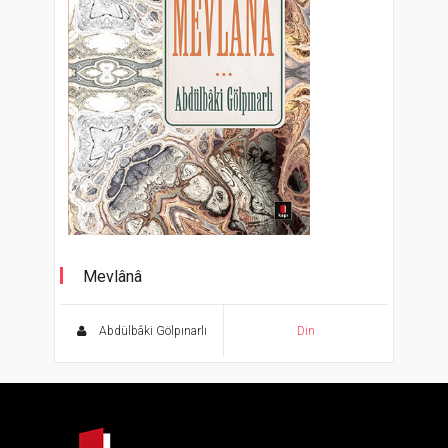
Mevlânâ
Abdülbâki Gölpınarlı Kitaplığı
Abdülbâki Gölpınarlı
Din