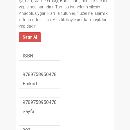
Şaman, Mani, Zerdüşt, Buda inançlarının etkilerini
yapısında barındırır. Tüm bu inançların bileşimi
Anadolu uygarlıkları ile bütünleşir, üzerine İslamlık
örtüsü örtülür. İşte Alevilik böylesine karmaşık bir
yapıdadır.
Satın Al
ISBN
:
9789758950478
Barkod
:
9789758950478
Sayfa
: