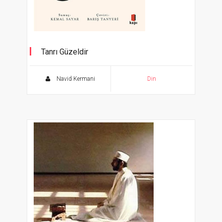
Tanrı Güzeldir
-Kur’ân ve Estetik Deneyim-
Navid Kermani
Din