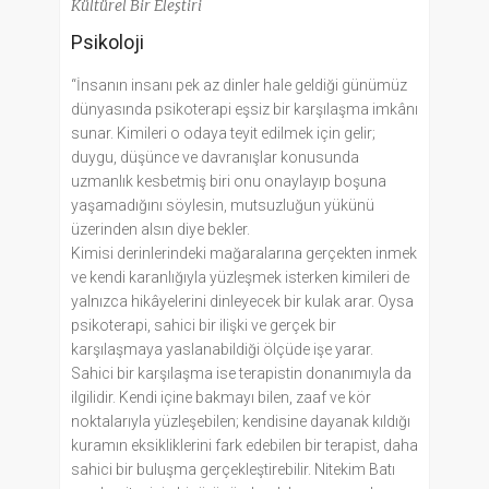
Kültürel Bir Eleştiri
Psikoloji
“İnsanın insanı pek az dinler hale geldiği günümüz
dünyasında psikoterapi eşsiz bir karşılaşma imkânı
sunar. Kimileri o odaya teyit edilmek için gelir;
duygu, düşünce ve davranışlar konusunda
uzmanlık kesbetmiş biri onu onaylayıp boşuna
yaşamadığını söylesin, mutsuzluğun yükünü
üzerinden alsın diye bekler.
Kimisi derinlerindeki mağaralarına gerçekten inmek
ve kendi karanlığıyla yüzleşmek isterken kimileri de
yalnızca hikâyelerini dinleyecek bir kulak arar. Oysa
psikoterapi, sahici bir ilişki ve gerçek bir
karşılaşmaya yaslanabildiği ölçüde işe yarar.
Sahici bir karşılaşma ise terapistin donanımıyla da
ilgilidir. Kendi içine bakmayı bilen, zaaf ve kör
noktalarıyla yüzleşebilen; kendisine dayanak kıldığı
kuramın eksikliklerini fark edebilen bir terapist, daha
sahici bir buluşma gerçekleştirebilir. Nitekim Batı