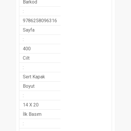
Barkod
:
9786258096316
Sayfa
:
400
Cilt
:
Sert Kapak
Boyut
:
14 X 20
İlk Basım
: