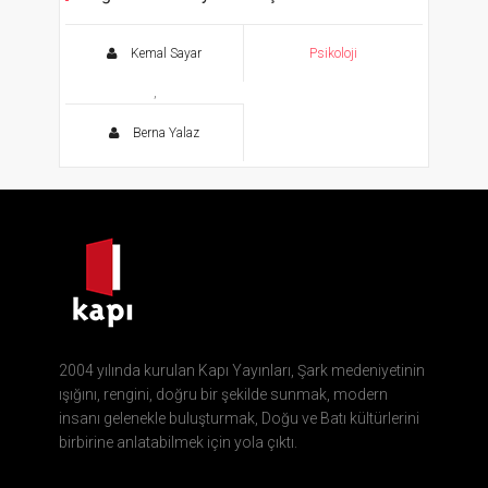
Kemal Sayar
Psikoloji
,
Berna Yalaz
2004 yılında kurulan Kapı Yayınları, Şark medeniyetinin
ışığını, rengini, doğru bir şekilde sunmak, modern
insanı gelenekle buluşturmak, Doğu ve Batı kültürlerini
birbirine anlatabilmek için yola çıktı.