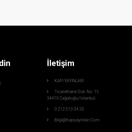
din
İletişim
KAPI YAYINLARI
Ticarethane Sok. No: 15
34410 Cağaloğlu/İstanbul
0 212 513 34 20
Bilgi@kapiyayinlari.com