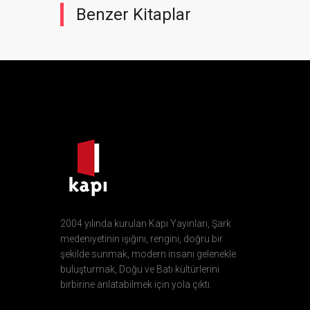
Benzer Kitaplar
2004 yılında kurulan Kapı Yayınları, Şark
medeniyetinin ışığını, rengini, doğru bir
şekilde sunmak, modern insanı gelenekle
buluşturmak, Doğu ve Batı kültürlerini
birbirine anlatabilmek için yola çıktı.