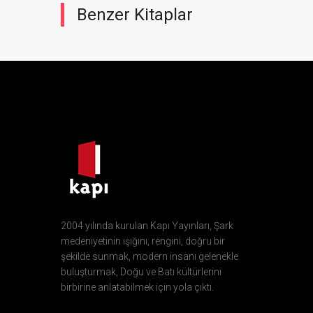
Benzer Kitaplar
2004 yılında kurulan Kapı Yayınları, Şark
medeniyetinin ışığını, rengini, doğru bir
şekilde sunmak, modern insanı gelenekle
buluşturmak, Doğu ve Batı kültürlerini
birbirine anlatabilmek için yola çıktı.