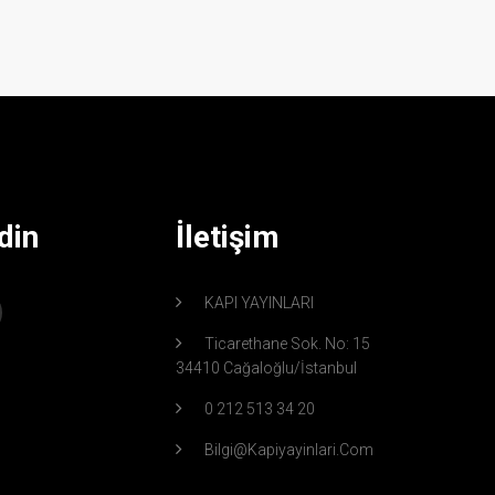
din
İletişim
KAPI YAYINLARI
Ticarethane Sok. No: 15
34410 Cağaloğlu/İstanbul
0 212 513 34 20
Bilgi@kapiyayinlari.com