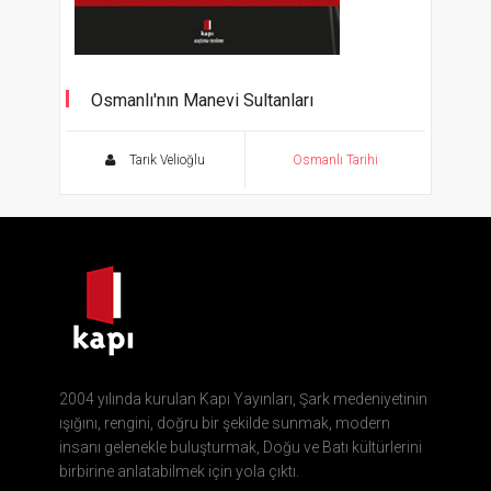
Osmanlı'nın Manevi Sultanları
Şeyh Edebâli'den Dede Paşa'ya
Tarık Velioğlu
Osmanlı Tarihi
2004 yılında kurulan Kapı Yayınları, Şark medeniyetinin
ışığını, rengini, doğru bir şekilde sunmak, modern
insanı gelenekle buluşturmak, Doğu ve Batı kültürlerini
birbirine anlatabilmek için yola çıktı.