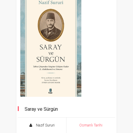
Saray ve Sürgün
Tahta Çıkışından Sürgüne Kadar II.
Abdülhamid ve Dönemi
Nazif Sururi
Osmanlı Tarihi