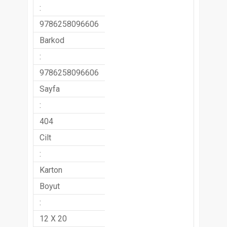
:
9786258096606
Barkod
:
9786258096606
Sayfa
:
404
Cilt
:
Karton
Boyut
:
12 X 20