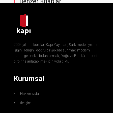
Benzer Kitaplar
2004 yılında kurulan Kapı Yayınları, Şark medeniyetinin
ışığını, rengini, doğru bir şekilde sunmak, modern
insanı gelenekle buluşturmak, Doğu ve Batı kültürlerini
birbirine anlatabilmek için yola çıktı.
Kurumsal
Hakkımızda
İletişim