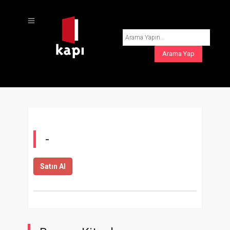
-
Satın Al