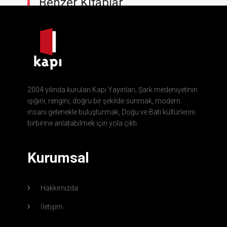
Benzer Kitaplar
2004 yılında kurulan Kapı Yayınları, Şark medeniyetinin
ışığını, rengini, doğru bir şekilde sunmak, modern
insanı gelenekle buluşturmak, Doğu ve Batı kültürlerini
birbirine anlatabilmek için yola çıktı.
Kurumsal
Hakkımızda
İletişim