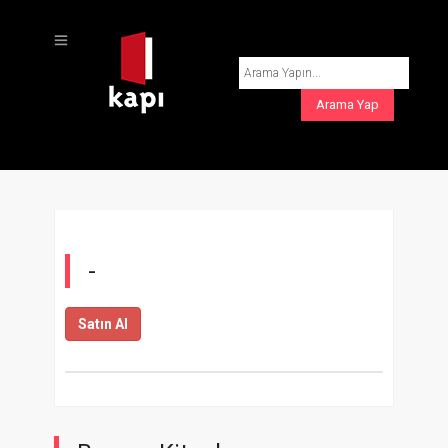
-
Satın Al