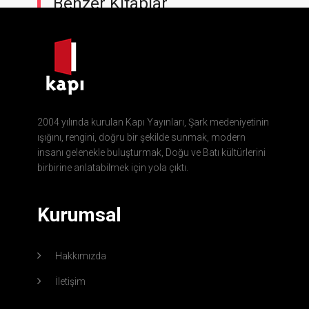
Benzer Kitaplar
2004 yılında kurulan Kapı Yayınları, Şark medeniyetinin
ışığını, rengini, doğru bir şekilde sunmak, modern
insanı gelenekle buluşturmak, Doğu ve Batı kültürlerini
birbirine anlatabilmek için yola çıktı.
Kurumsal
Hakkımızda
İletişim