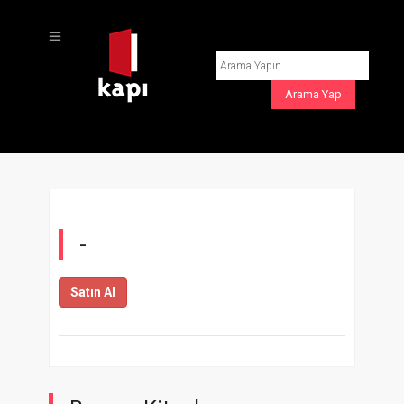
-
Satın Al