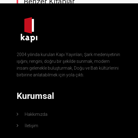
Benzer Kitaplar
2004 yılında kurulan Kapı Yayınları, Şark medeniyetinin
ışığını, rengini, doğru bir şekilde sunmak, modern
insanı gelenekle buluşturmak, Doğu ve Batı kültürlerini
birbirine anlatabilmek için yola çıktı.
Kurumsal
Hakkımızda
İletişim