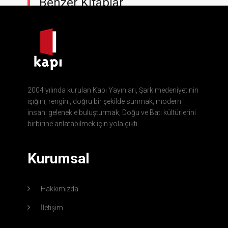
Benzer Kitaplar
2004 yılında kurulan Kapı Yayınları, Şark medeniyetinin
ışığını, rengini, doğru bir şekilde sunmak, modern
insanı gelenekle buluşturmak, Doğu ve Batı kültürlerini
birbirine anlatabilmek için yola çıktı.
Kurumsal
Hakkımızda
İletişim