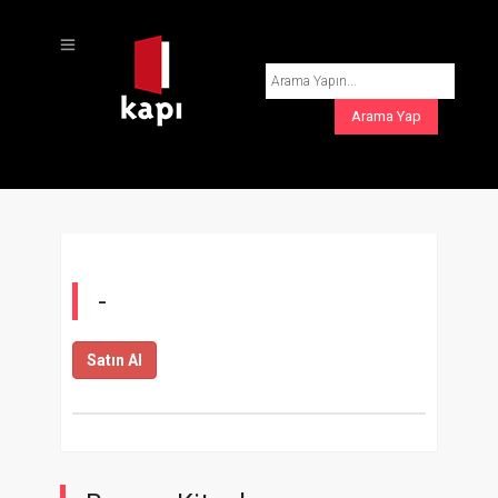
-
Satın Al