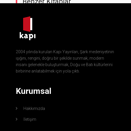
Benzer Kitaplar
2004 yılında kurulan Kapı Yayınları, Şark medeniyetinin
ışığını, rengini, doğru bir şekilde sunmak, modern
insanı gelenekle buluşturmak, Doğu ve Batı kültürlerini
birbirine anlatabilmek için yola çıktı.
Kurumsal
Hakkımızda
İletişim