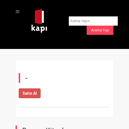
-
Satın Al