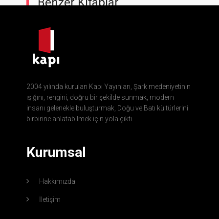
Benzer Kitaplar
2004 yılında kurulan Kapı Yayınları, Şark medeniyetinin
ışığını, rengini, doğru bir şekilde sunmak, modern
insanı gelenekle buluşturmak, Doğu ve Batı kültürlerini
birbirine anlatabilmek için yola çıktı.
Kurumsal
Hakkımızda
İletişim