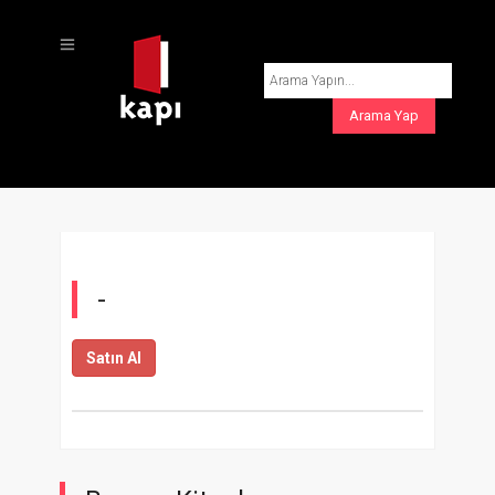
-
Satın Al