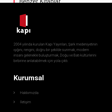
Benzer Kitaplar
2004 yılında kurulan Kapı Yayınları, Şark medeniyetinin
ışığını, rengini, doğru bir şekilde sunmak, modern
insanı gelenekle buluşturmak, Doğu ve Batı kültürlerini
birbirine anlatabilmek için yola çıktı.
Kurumsal
Hakkımızda
İletişim