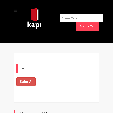
-
Satın Al