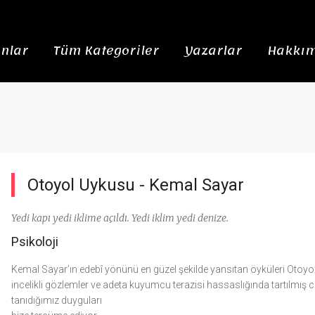
nlar
Tüm Kategoriler
Yazarlar
Hakkım
Otoyol Uykusu -
Kemal Sayar
Yedi kapı yedi iklime açıldı. Yedi iklim yedi denize.
Psikoloji
Kemal Sayar’ın edebî yönünü en güzel şekilde yansıtan öyküleri Otoyol U
incelikli gözlemler ve adeta kuyumcu terazisi hassaslığında tartılmış cü
tanıdığımız duyguları