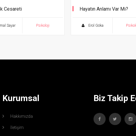
k Cesareti
Hayatın Anlamı Var Mı?
lmak Cesaret İster -
letilmiş Yeni Basım
mal Sayar
Psikoloji
Erol Göka
Psikol
Kurumsal
Biz Takip E
Hakkımızda
İletişim