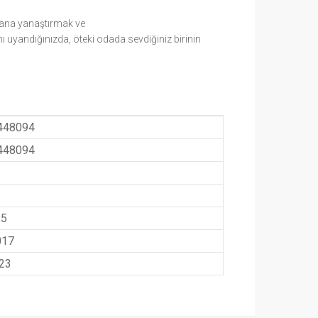
limana yanaştırmak ve
ı uyandığınızda, öteki odada sevdiğiniz birinin
448094
448094
,5
017
023