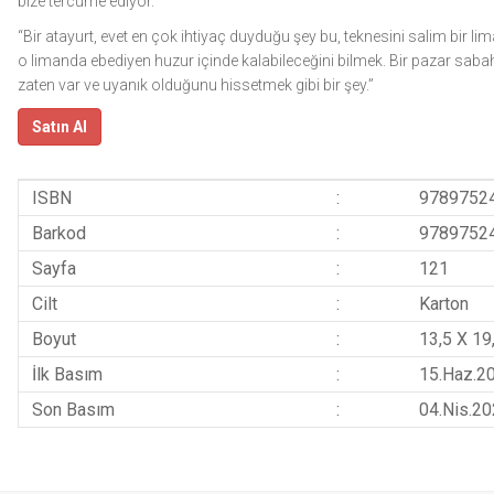
bize tercüme ediyor.
“Bir atayurt, evet en çok ihtiyaç duyduğu şey bu, teknesini salim bir 
o limanda ebediyen huzur içinde kalabileceğini bilmek. Bir pazar sabah
zaten var ve uyanık olduğunu hissetmek gibi bir şey.”
Satın Al
ISBN
:
9789752
Barkod
:
9789752
Sayfa
:
121
Cilt
:
Karton
Boyut
:
13,5 X 19
İlk Basım
:
15.Haz.2
Son Basım
:
04.Nis.2