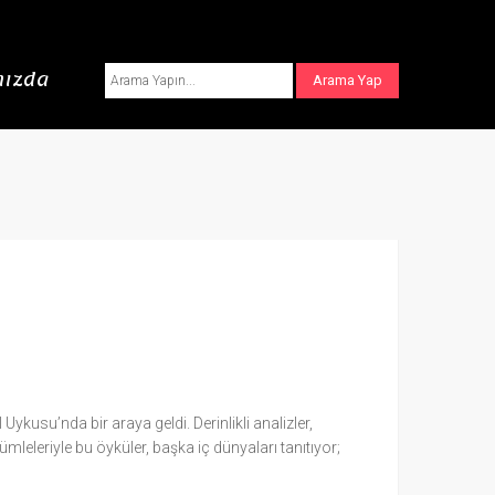
ızda
ykusu’nda bir araya geldi. Derinlikli analizler,
mleleriyle bu öyküler, başka iç dünyaları tanıtıyor;