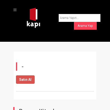
-
Satın Al