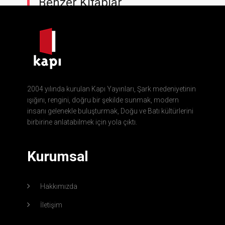
Benzer Kitaplar
2004 yılında kurulan Kapı Yayınları, Şark medeniyetinin
ışığını, rengini, doğru bir şekilde sunmak, modern
insanı gelenekle buluşturmak, Doğu ve Batı kültürlerini
birbirine anlatabilmek için yola çıktı.
Kurumsal
Hakkımızda
İletişim