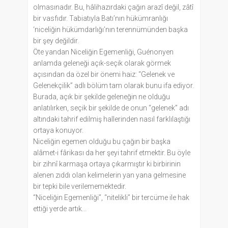
olmasınadır. Bu, hâlihazırdaki çağın arazî değil, zâtî
bir vasfıdır. Tabiatıyla Batı’nın hükümranlığı
‘niceliğin hükümdarlığı’nın terennümünden başka
bir şey değildir.
Öte yandan Niceliğin Egemenliği, Guénonyen
anlamda geleneği açık-seçik olarak görmek
açısından da özel bir önemi haiz: “Gelenek ve
Gelenekçilik” adlı bölüm tam olarak bunu ifa ediyor.
Burada, açık bir şekilde geleneğin ne olduğu
anlatılırken, seçik bir şekilde de onun “gelenek” adı
altındaki tahrif edilmiş hallerinden nasıl farklılaştığı
ortaya konuyor.
Niceliğin egemen olduğu bu çağın bir başka
alâmet-i fârikası da her şeyi tahrif etmektir. Bu öyle
bir zihnî karmaşa ortaya çıkarmıştır ki birbirinin
alenen zıddı olan kelimelerin yan yana gelmesine
bir tepki bile verilememektedir.
“Niceliğin Egemenliği”, “nitelikli” bir tercüme ile hak
ettiği yerde artık...