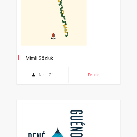
Mimli Sözlük
“Liderliğe, Yöneticiliğe, Devlet Adamlığına Mim
Koymak”
Nihat Gül
Felsefe