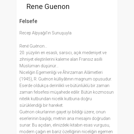
Rene Guenon
Felsefe
Recep Alpyağıl’ın Sunuşuyla
René Guénon…
20. yüzyılın en esaslı, sarsıcı, açık medeniyet ve
zihniyet eleştirilerini kaleme alan Fransız asıllı
Müslüman düşünür…
Niceliğin Egemenliği ve Âhirzaman Alâmetleri
(1945), R. Guénon külliyâtının magnum opusudur.
Eserde oldukça derinlikli ve bütünlüklü bir zaman
zaman felsefesi müşahede edilir. Bütün kozmosun
nitelik kutbundan nicelik kutbuna doğru
sürüklendiği bir hareket.
Guénon okurlarının gayet iyi bildiği üzere, onun
eserlerinin başlığı, metnin ana mesajını doğrudan
sunar. Bu açıdan, elinizdeki kitabın esas vurgusu,
modern çağın en bariz özelliğinin niceliğin egemen