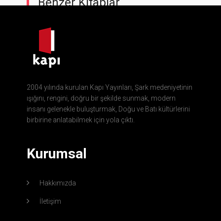
Benzer Kitaplar
2004 yılında kurulan Kapı Yayınları, Şark medeniyetinin
ışığını, rengini, doğru bir şekilde sunmak, modern
insanı gelenekle buluşturmak, Doğu ve Batı kültürlerini
birbirine anlatabilmek için yola çıktı.
Kurumsal
Hakkımızda
İletişim