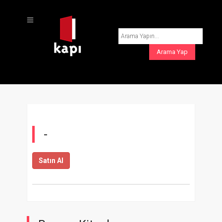
-
Satın Al