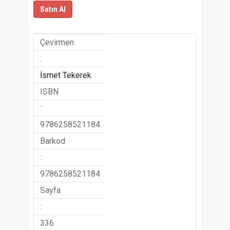
Satın Al
Çevirmen
:
İsmet Tekerek
ISBN
:
9786258521184
Barkod
:
9786258521184
Sayfa
:
336