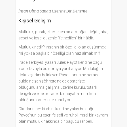
İnsan Olma Sanatı Üzerine Bir Deneme
Kişisel Gelişim
Mutluluk, pasifçe beklenen bir armağan değil, çaba,
sebat ve içsel düzenle “fethedilen” bir hâldir.
Mutluluk nedir? İnsanın bir özelliği olan düşünmek
mi yoksa başka bir özelliği olan haz almak mı?
İrade Terbiyesi yazarı Jules Payot kendine özgü
ironik tavrıyla bu soruya yanıt arıyor. Mutluluğun
dokuz şartını belirleyen Payot, onun ne parada
pulda ne şan şöhrette ne de gösterişte
olduğunu ama çalışma üzerine kurulu, tutarlı,
dengeli ve elbette iradeli bir hayatta mümkün
olduğunu örneklerle kanıtlıyor.
Okurların her kitabını kendine yakın bulduğu
Payot’nun bu eseri felsefi ve ruhbilimsel bir kavram
olan mutluluk hakkında bir başucu rehberi.