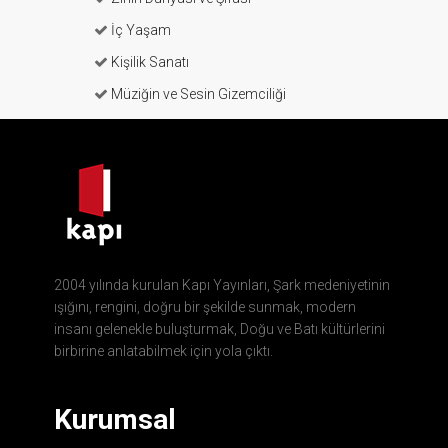
İç Yaşam
Kişilik Sanatı
Müziğin ve Sesin Gizemciliği
2004 yılında kurulan Kapı Yayınları, Şark medeniyetinin
ışığını, rengini, doğru bir şekilde sunmak, modern
insanı gelenekle buluşturmak, Doğu ve Batı kültürlerini
birbirine anlatabilmek için yola çıktı.
Kurumsal