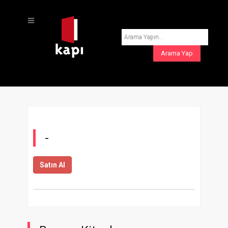
-
Satın Al