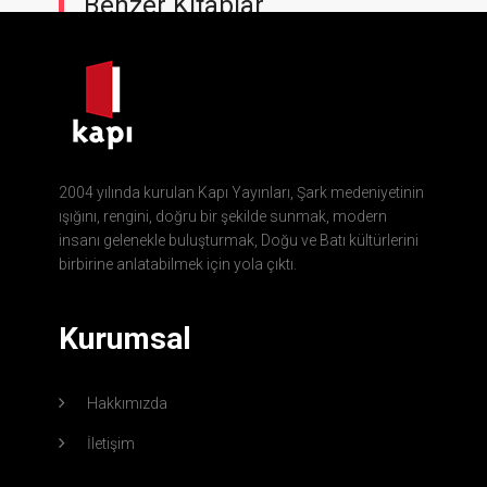
Benzer Kitaplar
2004 yılında kurulan Kapı Yayınları, Şark medeniyetinin
ışığını, rengini, doğru bir şekilde sunmak, modern
insanı gelenekle buluşturmak, Doğu ve Batı kültürlerini
birbirine anlatabilmek için yola çıktı.
Kurumsal
Hakkımızda
İletişim