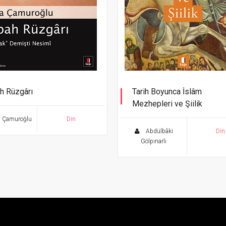
h Rüzgârı
Tarih Boyunca İslâm
Mezhepleri ve Şiilik
hak” Demişti Nesimî
Abdülbâki Gölpınarlı Kitaplığı
 Çamuroğlu
Din
Abdülbâki
Din
Gölpınarlı