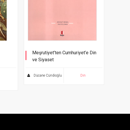
Meşrutiyet’ten Cumhuriyet’e Din
ve Siyaset
Dücane Cündioğlu
Din