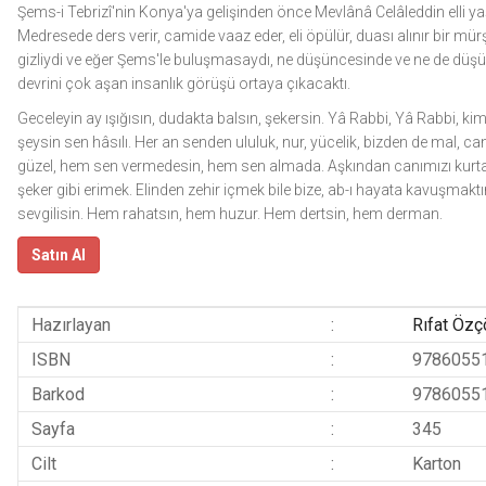
Şems-i Tebrizî'nin Konya'ya gelişinden önce Mevlânâ Celâleddin elli yaş
Medresede ders verir, camide vaaz eder, eli öpülür, duası alınır bir m
gizliydi ve eğer Şems'le buluşmasaydı, ne düşüncesinde ve ne de düş
devrini çok aşan insanlık görüşü ortaya çıkacaktı.
Geceleyin ay ışığısın, dudakta balsın, şekersin. Yâ Rabbi, Yâ Rabbi, ki
şeysin sen hâsılı. Her an senden ululuk, nur, yücelik, bizden de mal, c
güzel, hem sen vermedesin, hem sen almada. Aşkından canımızı kurtar
şeker gibi erimek. Elinden zehir içmek bile bize, ab-ı hayata kavuşmaktı
sevgilisin. Hem rahatsın, hem huzur. Hem dertsin, hem derman.
Satın Al
Hazırlayan
:
Rıfat Özç
ISBN
:
9786055
Barkod
:
9786055
Sayfa
:
345
Cilt
:
Karton