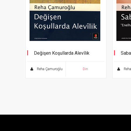
Değişen Koşullarda Alevîlik
Saba
“Enel
Reha Çamuroğlu
Din
Reha