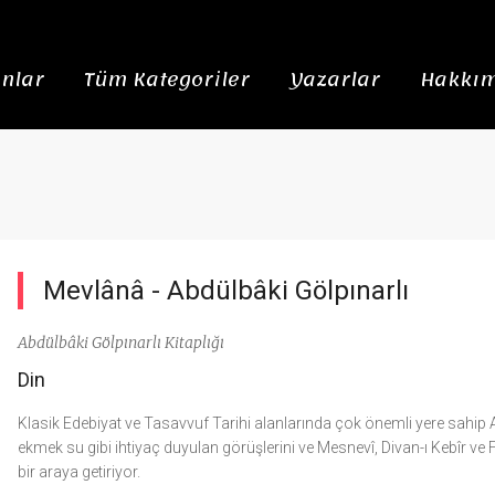
nlar
Tüm Kategoriler
Yazarlar
Hakkım
Mevlânâ -
Abdülbâki Gölpınarlı
Abdülbâki Gölpınarlı Kitaplığı
Din
Klasik Edebiyat ve Tasavvuf Tarihi alanlarında çok önemli yere sahip A
ekmek su gibi ihtiyaç duyulan görüşlerini ve Mesnevî, Divan-ı Kebîr ve 
bir araya getiriyor.