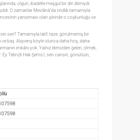
larında, olgun, ibadetle meşgul bir din âlimiydi.
ürşiddi. O zamanlar Mevlânâ'da rindlik tamamıyla
üncesinin yansıması olan şiirinde o coşkunluğu ve
msin sen? Tamamıyla latif, taze, görülmemiş bir
an ve baş. Alışveriş böyle olunca daha hoş, daha
manın imkânı yok. Yalnız elimizden gelen, ölmek,
r. Ey Tebrizli Hak Şems'i, sen cansın, gönülsün,
öllü
107598
107598