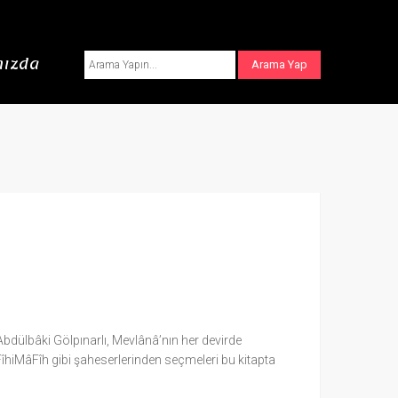
ızda
bdülbâki Gölpınarlı, Mevlânâ’nın her devirde
FîhiMâFîh gibi şaheserlerinden seçmeleri bu kitapta