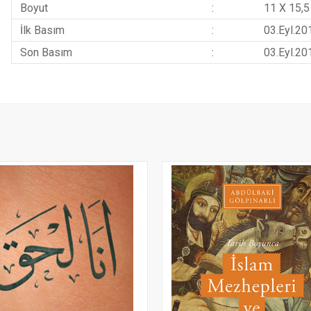
Boyut
:
11 X 15,5
İlk Basım
:
03.Eyl.20
Son Basım
:
03.Eyl.20