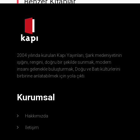
Benzer Kitaplar
2004 yılında kurulan Kapı Yayınları, Şark medeniyetinin
ışığını, rengini, doğru bir şekilde sunmak, modern
insanı gelenekle buluşturmak, Doğu ve Batı kültürlerini
birbirine anlatabilmek için yola çıktı.
Kurumsal
Hakkımızda
İletişim