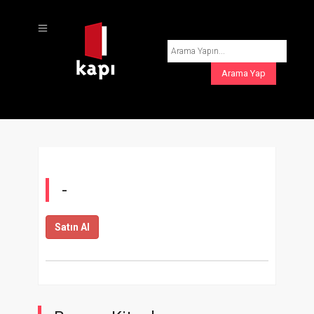
-
Satın Al