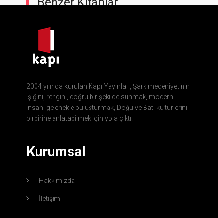
Benzer Kitaplar
2004 yılında kurulan Kapı Yayınları, Şark medeniyetinin
ışığını, rengini, doğru bir şekilde sunmak, modern
insanı gelenekle buluşturmak, Doğu ve Batı kültürlerini
birbirine anlatabilmek için yola çıktı.
Kurumsal
Hakkımızda
İletişim