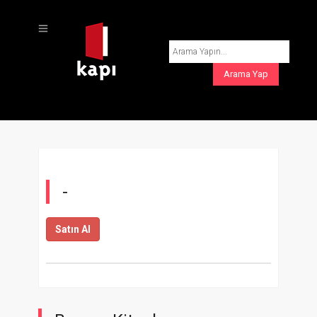
-
Satın Al