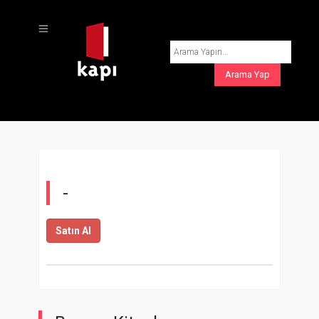
-
Satın Al