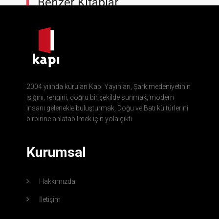
Benzer Kitaplar
2004 yılında kurulan Kapı Yayınları, Şark medeniyetinin
ışığını, rengini, doğru bir şekilde sunmak, modern
insanı gelenekle buluşturmak, Doğu ve Batı kültürlerini
birbirine anlatabilmek için yola çıktı.
Kurumsal
Hakkımızda
İletişim