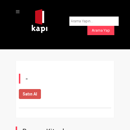
-
Satın Al