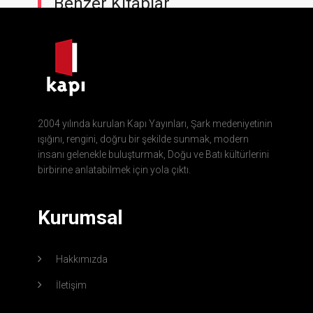
Benzer Kitaplar
2004 yılında kurulan Kapı Yayınları, Şark medeniyetinin
ışığını, rengini, doğru bir şekilde sunmak, modern
insanı gelenekle buluşturmak, Doğu ve Batı kültürlerini
birbirine anlatabilmek için yola çıktı.
Kurumsal
Hakkımızda
İletişim