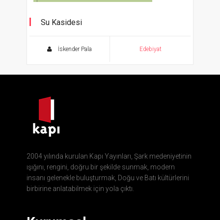
Su Kasidesi
İskender Pala
Edebiyat
2004 yılında kurulan Kapı Yayınları, Şark medeniyetinin
ışığını, rengini, doğru bir şekilde sunmak, modern
insanı gelenekle buluşturmak, Doğu ve Batı kültürlerini
birbirine anlatabilmek için yola çıktı.