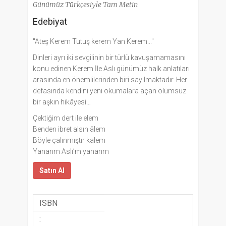
Günümüz Türkçesiyle Tam Metin
Edebiyat
"Ateş Kerem Tutuş kerem Yan Kerem..."
Dinleri ayrı iki sevgilinin bir türlü kavuşamamasını
konu edinen Kerem İle Aslı günümüz halk anlatıları
arasında en önemlilerinden biri sayılmaktadır. Her
defasında kendini yeni okumalara açan ölümsüz
bir aşkın hikâyesi…
Çektiğim dert ile elem
Benden ibret alsın âlem
Böyle çalınmıştır kalem
Yanarım Aslı’m yanarım
Satın Al
ISBN
: