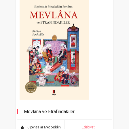
Mevlana ve Etrafındakiler
Risale-i Sipehsalar / Mukayeseli Tam Metin
Sipehsalar Mecdeddin
Edebiyat