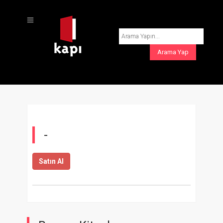
-
Satın Al