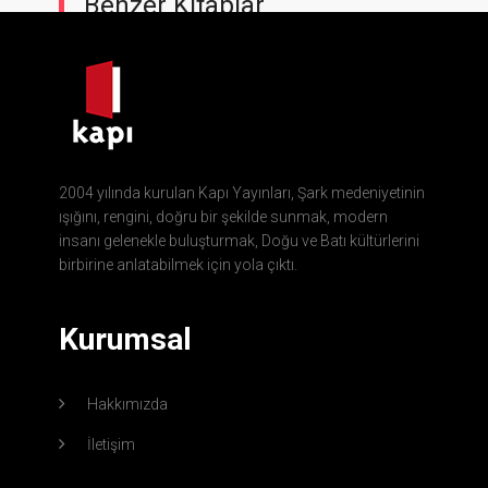
Benzer Kitaplar
2004 yılında kurulan Kapı Yayınları, Şark medeniyetinin
ışığını, rengini, doğru bir şekilde sunmak, modern
insanı gelenekle buluşturmak, Doğu ve Batı kültürlerini
birbirine anlatabilmek için yola çıktı.
Kurumsal
Hakkımızda
İletişim