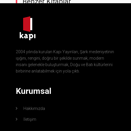
Benzer Kitaplar
2004 yılında kurulan Kapı Yayınları, Şark medeniyetinin
ışığını, rengini, doğru bir şekilde sunmak, modern
insanı gelenekle buluşturmak, Doğu ve Batı kültürlerini
birbirine anlatabilmek için yola çıktı.
Kurumsal
Hakkımızda
İletişim