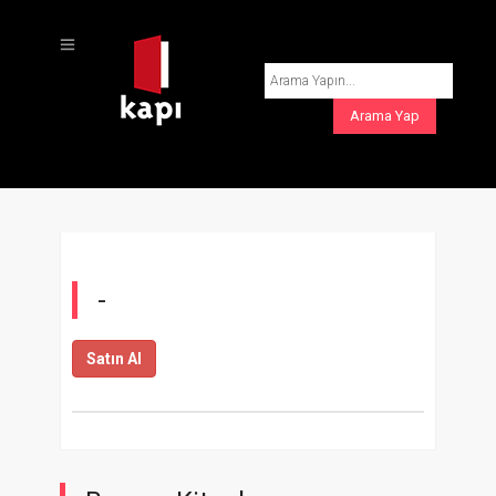
-
Satın Al