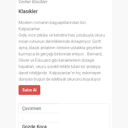
Cevher Klasikler
Klasikler
Modern romanın başyapıtlarından biri…
Kalpazanlar…
Gide, ince zekâsı ve kendine has üslubuyla okuru
insan ruhunun derinliklerinde dolaştırıyor. Girift
ayna, klasik anlatının ötesine ustalıkla geçerken
kurmaca ile gerçeği birbirinde eritiyor… Bernard,
Olivier ve Édouard gibi karakterlerin dolaşık
hayatları, okuru sürekli tetikte tutan bir anlatıya
davet niteliğinde…Kalpazanlar’ın hiç eskimeyen
dünyası bugün de edebiyat okurunu büyülüyor.
Satın Al
Çevirmen
:
Gözde Koca