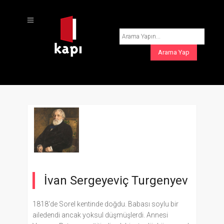
İvan Sergeyeviç Turgenyev
1818'de Sorel kentinde doğdu. Babası soylu bir
ailedendi ancak yoksul düşmüşlerdi. Annesi