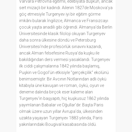
Varvara Petrovna eğitimli, edebiyata düşkün, ancak
sert mizaçlı bir kadındı. Ailenin 1827de Moskova'ya
göç etmesiyle Turgenyev iyi bir eğitim görme
imkânı bularak İngilizce, Almanca ve Fransızcayı
çocuk yaşta anadili gibi öğrendi. Almanya'da Berlin
Üniversitesinde klasik filoloji okuyan Turgenyev
daha sonra ülkesine döndü ve Petersburg
Üniversitesi'nde profesörlük sınavını kazandı,
ancak Alman felsefesine Rusya'da kuşku ile
bakıldığından ders vermesi yasaklandı. Turgenyev
ilk ciddi çalışmalarına 1842 yılında başlamış,
Puşkin ve Gogol'ün etkisiyle "gerçekçilik" ekolünü
benimsemiştir. Bir Avcının Notlarından adlı öykü
kitabıyla üne kavuşan ve roman, öykü, oyun ve
deneme dalında birçok eser kaleme alan
Turgenyev'in başyapıtı, hiç kuşkusuz 1862 yılında
yayımlanan Babalar ve Oğullar'dır. Başta Paris
olmak üzere uzun yıllar Avrupa'da, ülkesinden
uzakta yaşayan Turgenyev 1883 yılında, Paris
yakınlarındaki Bougival kasabasında öldü.