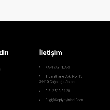
din
İletişim
KAPI YAYINLARI
Ticarethane Sok. No: 15
34410 Cağaloğlu/İstanbul
0 212 513 34 20
Bilgi@kapiyayinlari.com