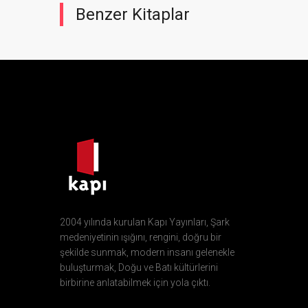
Benzer Kitaplar
2004 yılında kurulan Kapı Yayınları, Şark
medeniyetinin ışığını, rengini, doğru bir
şekilde sunmak, modern insanı gelenekle
buluşturmak, Doğu ve Batı kültürlerini
birbirine anlatabilmek için yola çıktı.