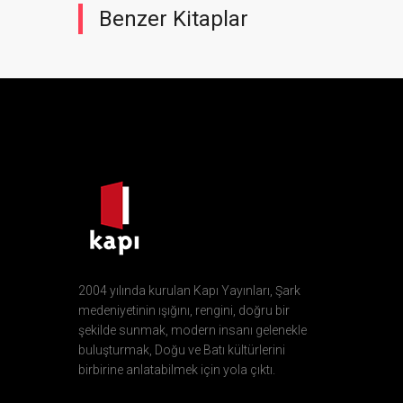
Benzer Kitaplar
2004 yılında kurulan Kapı Yayınları, Şark
medeniyetinin ışığını, rengini, doğru bir
şekilde sunmak, modern insanı gelenekle
buluşturmak, Doğu ve Batı kültürlerini
birbirine anlatabilmek için yola çıktı.