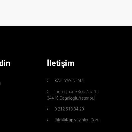
din
İletişim
KAPI YAYINLARI
Ticarethane Sok. No: 15
34410 Cağaloğlu/İstanbul
0 212 513 34 20
Bilgi@kapiyayinlari.com