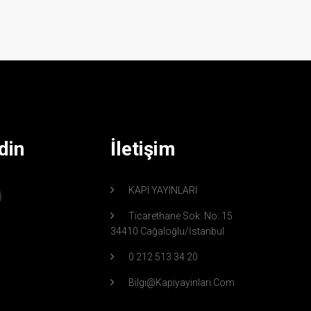
din
İletişim
KAPI YAYINLARI
Ticarethane Sok. No: 15
34410 Cağaloğlu/İstanbul
0 212 513 34 20
Bilgi@kapiyayinlari.com