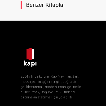
Benzer Kitaplar
2004 yılında kurulan Kapı Yayınları, Şark
medeniyetinin ışığını, rengini, doğru bir
şekilde sunmak, modern insanı gelenekle
buluşturmak, Doğu ve Batı kültürlerini
birbirine anlatabilmek için yola çıktı.