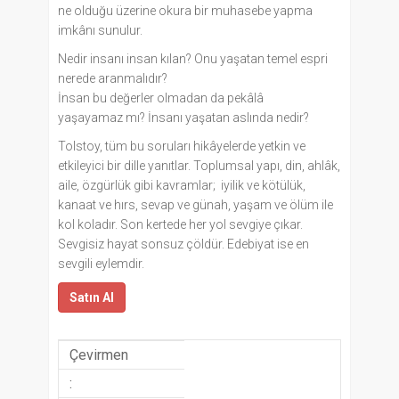
ne olduğu üzerine okura bir muhasebe yapma
imkânı sunulur.
Nedir insanı insan kılan? Onu yaşatan temel espri
nerede aranmalıdır?
İnsan bu değerler olmadan da pekâlâ
yaşayamaz mı? İnsanı yaşatan aslında nedir?
Tolstoy, tüm bu soruları hikâyelerde yetkin ve
etkileyici bir dille yanıtlar. Toplumsal yapı, din, ahlâk,
aile, özgürlük gibi kavramlar; iyilik ve kötülük,
kanaat ve hırs, sevap ve günah, yaşam ve ölüm ile
kol koladır. Son kertede her yol sevgiye çıkar.
Sevgisiz hayat sonsuz çöldür. Edebiyat ise en
sevgili eylemdir.
Satın Al
Çevirmen
: