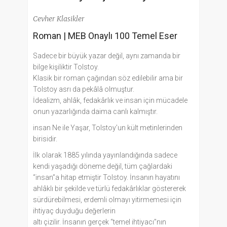
Cevher Klasikler
Roman
|
MEB Onaylı 100 Temel Eser
Sadece bir büyük yazar değil, aynı zamanda bir
bilge kişiliktir Tolstoy.
Klasik bir roman çağından söz edilebilir ama bir
Tolstoy asrı da pekâlâ olmuştur.
İdealizm, ahlâk, fedakârlık ve insan için mücadele
onun yazarlığında daima canlı kalmıştır.
insan Ne ile Yaşar, Tolstoy’un kült metinlerinden
birisidir.
İlk olarak 1885 yılında yayınlandığında sadece
kendi yaşadığı döneme değil, tüm çağlardaki
“insan”a hitap etmiştir Tolstoy. İnsanın hayatını
ahlâklı bir şekilde ve türlü fedakârlıklar göstererek
sürdürebilmesi, erdemli olmayı yitirmemesi için
ihtiyaç duyduğu değerlerin
altı çizilir. İnsanın gerçek “temel ihtiyacı”nın