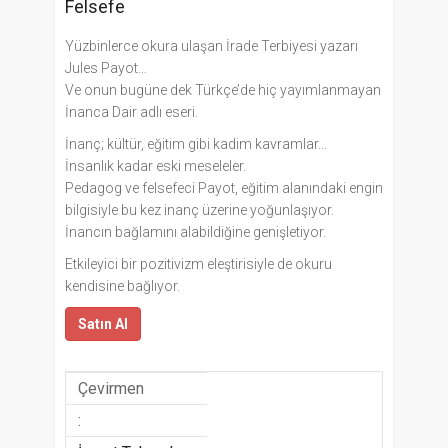
Felsefe
Yüzbinlerce okura ulaşan İrade Terbiyesi yazarı
Jules Payot…
Ve onun bugüne dek Türkçe’de hiç yayımlanmayan
İnanca Dair adlı eseri.
İnanç; kültür, eğitim gibi kadim kavramlar...
İnsanlık kadar eski meseleler.
Pedagog ve felsefeci Payot, eğitim alanındaki engin
bilgisiyle bu kez inanç üzerine yoğunlaşıyor.
İnancın bağlamını alabildiğine genişletiyor.
Etkileyici bir pozitivizm eleştirisiyle de okuru
kendisine bağlıyor.
Satın Al
Çevirmen
: