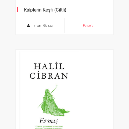
Kalplerin Keşfi (Ciltli)
Mükaşefetü’l-Kulub
İmam Gazzali
Felsefe