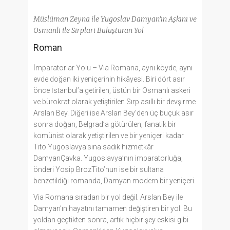
Müslüman Zeyna ile Yugoslav Damyan'ın Aşkını ve
Osmanlı ile Sırpları Buluşturan Yol
Roman
İmparatorlar Yolu – Via Romana, aynı köyde, aynı
evde doğan iki yeniçerinin hikâyesi. Biri dört asır
önce İstanbul’a getirilen, üstün bir Osmanlı askeri
ve bürokrat olarak yetiştirilen Sırp asıllı bir devşirme
Arslan Bey. Diğeri ise Arslan Bey’den üç buçuk asır
sonra doğan, Belgrad’a götürülen, fanatik bir
komünist olarak yetiştirilen ve bir yeniçeri kadar
Tito Yugoslavya’sına sadık hizmetkâr
DamyanÇavka. Yugoslavya’nın imparatorluğa,
önderi Yosip BrozTito’nun ise bir sultana
benzetildiği romanda, Damyan modern bir yeniçeri.
Via Romana sıradan bir yol değil. Arslan Bey ile
Damyan’ın hayatını tamamen değiştiren bir yol. Bu
yoldan geçtikten sonra, artık hiçbir şey eskisi gibi