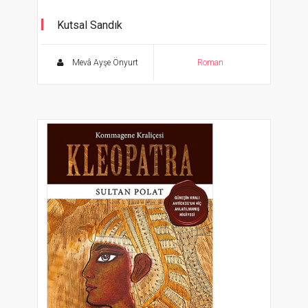
Kutsal Sandık
Mevâ Ayşe Önyurt
Roman