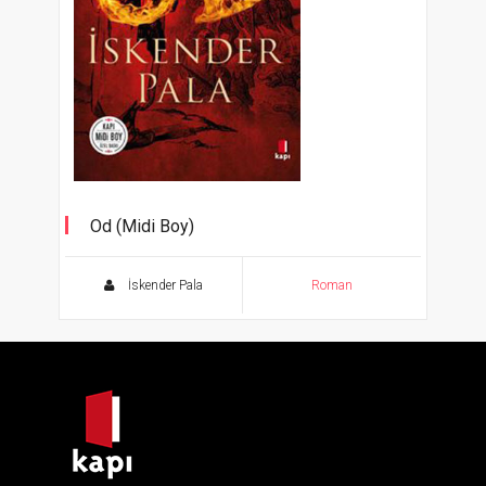
Od (Midi Boy)
Bir "Yunus" Romanı
İskender Pala
Roman