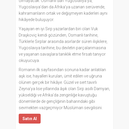
olmayacak. Osmanlı’dan Yugoslavya’ya,
Yugoslavya’dan da Afrika’ya uzanan serüvende,
kahramanların ortak ve değişmeyen kaderleri aynı
hikâyede buluşuyor.
Yaşayan en iyi Sırp yazarlardan biri olan Vuk
Draşkoviç kendi gözünden, Osmanlı tarihine,
Türklerle Sırplar arasında asırlardır süren ilişkilere,
Yugoslavya tarihine, bu devletin parçalanmasına
ve yaşanan savaşlara tanıklık etme fırsatı tanıyor
okuyucuya.
Romanın ilk sayfasından sonuna kadar anlatılan
aşk ise, hayalleri kurulan, ümit edilen ve uğruna
ölünen gerçek bir hikâye. Güzel ve sert tavırlı
Zeyna’ya lise yıllarında âşık olan Sırp asıllı Damyan,
yükseldiği ve Afrika’da zenginliğe kavuştuğu
dönemlerde de gençliğinin baharındaki gibi
sevmekten vazgeçmiyor Müslüman sevgilisini.
Satın Al