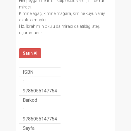
Her peygamberin bir kalp okulu vardır, bir de ruh
miracı.
Kimine ağaç, kimine mağara, kimine kuyu vahiy
okulu olmuştur.
Hz. İbrahim’in okulu da miracı da atıldığı ateş
uçurumudur.
Satın Al
ISBN
:
9786055147754
Barkod
:
9786055147754
Sayfa