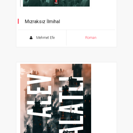
Mızraksız İlmihal
80'li Yıllar İslamcı Genç Kuşağın Roman'tik
Öyküsü
Mehmet Efe
Roman