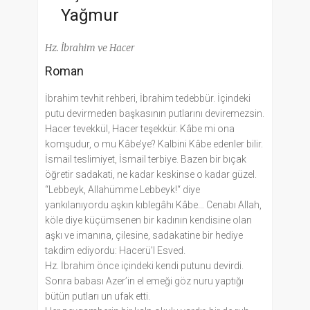
Yağmur
Hz. İbrahim ve Hacer
Roman
İbrahim tevhit rehberi, İbrahim tedebbür. İçindeki
putu devirmeden başkasının putlarını deviremezsin.
Hacer tevekkül, Hacer teşekkür. Kâbe mi ona
komşudur, o mu Kâbe’ye? Kalbini Kâbe edenler bilir.
İsmail teslimiyet, İsmail terbiye. Bazen bir bıçak
öğretir sadakati, ne kadar keskinse o kadar güzel.
“Lebbeyk, Allahümme Lebbeyk!“ diye
yankılanıyordu aşkın kıblegâhı Kâbe… Cenabı Allah,
köle diye küçümsenen bir kadının kendisine olan
aşkı ve imanına, çilesine, sadakatine bir hediye
takdim ediyordu: Hacerü’l Esved.
Hz. İbrahim önce içindeki kendi putunu devirdi.
Sonra babası Azer’in el emeği göz nuru yaptığı
bütün putları un ufak etti.