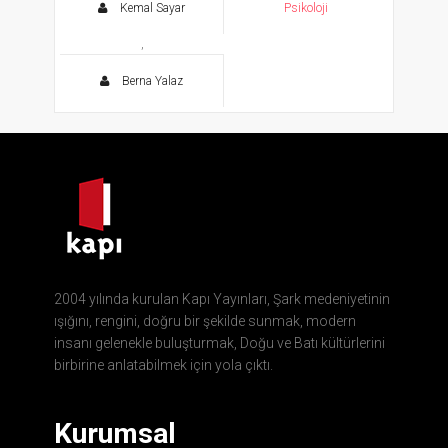
Kemal Sayar
Psikoloji
,
Berna Yalaz
2004 yılında kurulan Kapı Yayınları, Şark medeniyetinin
ışığını, rengini, doğru bir şekilde sunmak, modern
insanı gelenekle buluşturmak, Doğu ve Batı kültürlerini
birbirine anlatabilmek için yola çıktı.
Kurumsal