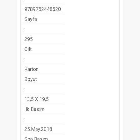
9789752448520
Sayfa
:
295
Cilt
:
Karton
Boyut
:
13,5 X 19,5
İlk Basım
:
25.May.2018
Son Basım