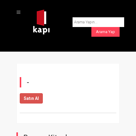
-
Satın Al