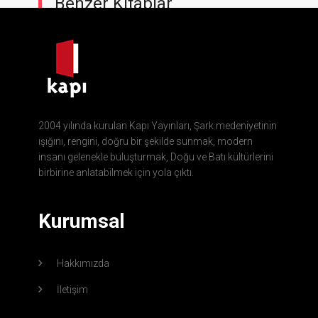
Benzer Kitaplar
2004 yılında kurulan Kapı Yayınları, Şark medeniyetinin
ışığını, rengini, doğru bir şekilde sunmak, modern
insanı gelenekle buluşturmak, Doğu ve Batı kültürlerini
birbirine anlatabilmek için yola çıktı.
Kurumsal
Hakkımızda
İletişim