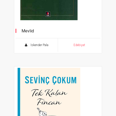
Mevlid
Süleyman Çelebi
İskender Pala
Edebiyat