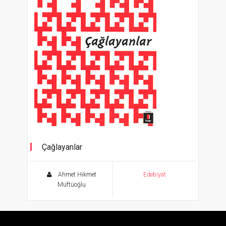
Çağlayanlar
Selim İleri’nin sunuşuyla
Ahmet Hikmet
Edebiyat
Müftüoğlu