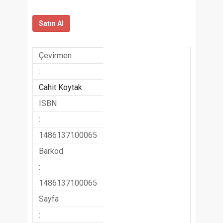
Satın Al
Çevirmen
:
Cahit Koytak
ISBN
:
1486137100065
Barkod
:
1486137100065
Sayfa
: