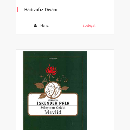
Hâdivafız Divânı
Hâfız
Edebiyat