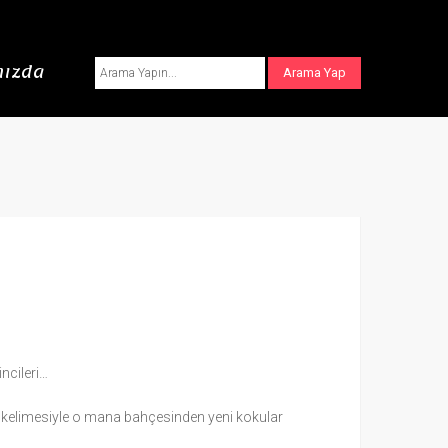
ızda
ncileri…
 her kelimesiyle o mana bahçesinden yeni kokular