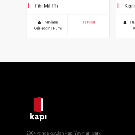
Fîhi Mâ Fîh
Kişil
Ölümsüz Klasikler Serisi
Mevlana
Tasavvuf
Haz
Celaleddin-i Rumi
2004 yılında kurulan Kapı Yayınları, Şark