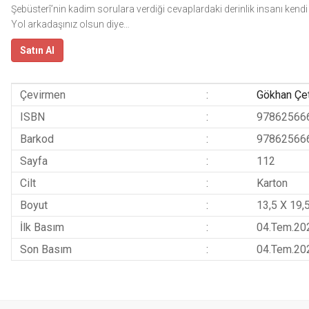
Şebüsterî’nin kadim sorulara verdiği cevaplardaki derinlik insanı kendi 
Yol arkadaşınız olsun diye…
Satın Al
Çevirmen
:
Gökhan Çe
ISBN
:
97862566
Barkod
:
97862566
Sayfa
:
112
Cilt
:
Karton
Boyut
:
13,5 X 19,
İlk Basım
:
04.Tem.20
Son Basım
:
04.Tem.20