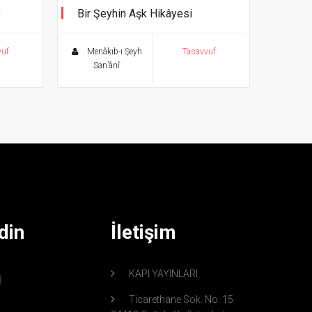
Bir Şeyhin Aşk Hikâyesi
e Fihi
vuf
Menâkıb-ı Şeyh
Tasavvuf
San’ânî
din
İletişim
KAPI YAYINLARI
Ticarethane Sok. No: 15