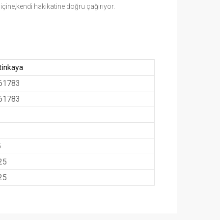
içine,kendi hakikatine doğru çağırıyor.
tinkaya
61783
61783
5
25
25