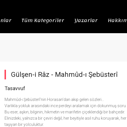
nlar
Tüm Kategoriler
Yazarlar
Hakkım
Gülşen-i Râz -
Mahmûd-ı Şebüsterî
Tasavvuf
Mahmûd-ı Şebüsterî’nin Horasan’dan akıp gelen sözleri…
Varlıkla yokluk arasındaki ince perdeyi aralamak için dokunmuş soru i
Bu eser, aşkın, bilginin, hikmetin ve marifetin çiçeklendiği bir bahçedir.
Elinizdeki, yalnızca bir çeviri değil; her beyitiyle asıl ruhu koruyarak,
taşıyan bir yolculuktur.