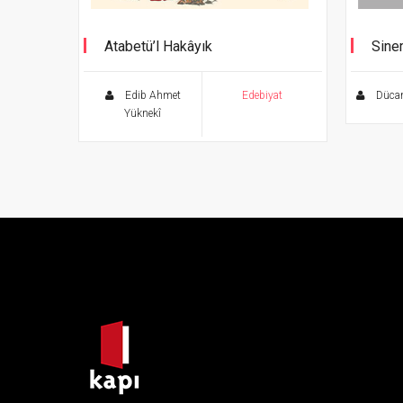
Atabetü’l Hakâyık
Sine
Edib Ahmet
Edebiyat
Dücan
Yüknekî