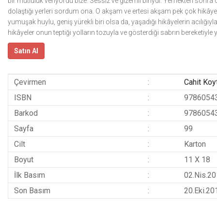
bir mutluluk veriyordu bize. Sessiz ve gizemli biriydi. Yemekten sonra 
dolaştığı yerleri sordum ona. O akşam ve ertesi akşam pek çok hikâye a
yumuşak huylu, geniş yürekli biri olsa da, yaşadığı hikâyelerin acılığıyla
hikâyeler onun teptiği yolların tozuyla ve gösterdiği sabrın bereketiyle
Satın Al
Çevirmen
:
Cahit Koy
ISBN
:
9786054
Barkod
:
9786054
Sayfa
:
99
Cilt
:
Karton
Boyut
:
11 X 18
İlk Basım
:
02.Nis.2
Son Basım
:
20.Eki.20