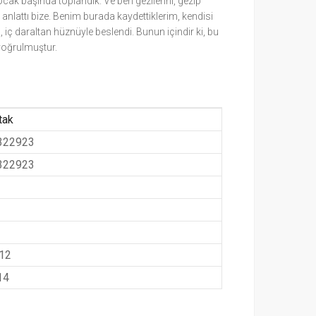
ocak başında toplandık. Ve ben gezilerini, gezip
nlattı bize. Benim burada kaydettiklerim, kendisi
, iç daraltan hüznüyle beslendi. Bunun içindir ki, bu
 yoğrulmuştur.
tak
322923
322923
012
14