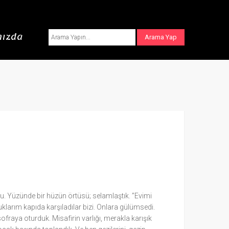
ızda
u. Yüzünde bir hüzün örtüsü; selamlaştık. ”Evimi
klarım kapıda karşıladılar bizi. Onlara gülümsedi.
ofraya oturduk. Misafirin varlığı, merakla karışık