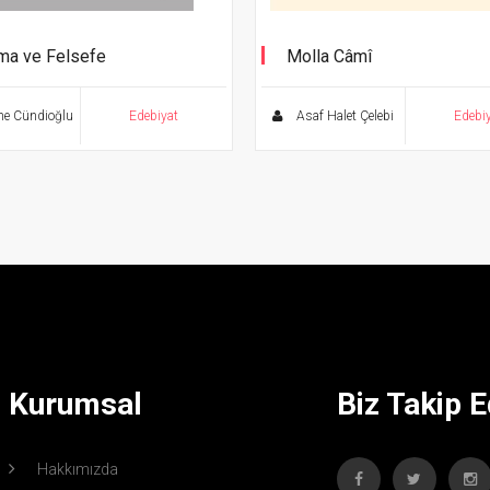
ma ve Felsefe
Molla Câmî
Ölümsüz Klasikler Serisi
e Cündioğlu
Edebiyat
Asaf Halet Çelebi
Edebi
Kurumsal
Biz Takip E
Hakkımızda