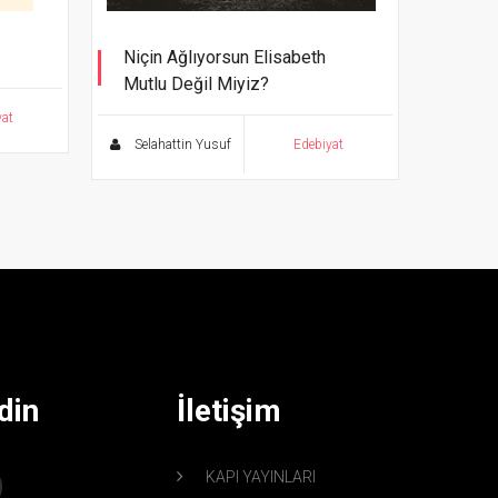
Niçin Ağlıyorsun Elisabeth
Mutlu Değil Miyiz?
yat
Selahattin Yusuf
Edebiyat
din
İletişim
KAPI YAYINLARI