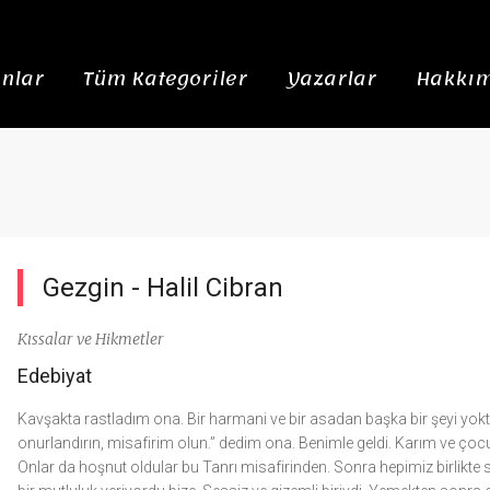
nlar
Tüm Kategoriler
Yazarlar
Hakkım
Gezgin -
Halil Cibran
Kıssalar ve Hikmetler
Edebiyat
Kavşakta rastladım ona. Bir harmani ve bir asadan başka bir şeyi yokt
onurlandırın, misafirim olun.” dedim ona. Benimle geldi. Karım ve çocu
Onlar da hoşnut oldular bu Tanrı misafirinden. Sonra hepimiz birlikte s