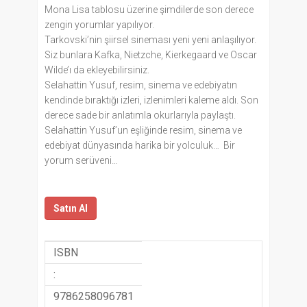
Mona Lisa tablosu üzerine şimdilerde son derece
zengin yorumlar yapılıyor.
Tarkovski’nin şiirsel sineması yeni yeni anlaşılıyor.
Siz bunlara Kafka, Nietzche, Kierkegaard ve Oscar
Wilde’ı da ekleyebilirsiniz.
Selahattin Yusuf, resim, sinema ve edebiyatın
kendinde bıraktığı izleri, izlenimleri kaleme aldı. Son
derece sade bir anlatımla okurlarıyla paylaştı.
Selahattin Yusuf’un eşliğinde resim, sinema ve
edebiyat dünyasında harika bir yolculuk… Bir
yorum serüveni…
Satın Al
ISBN
:
9786258096781