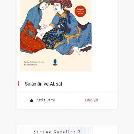
Salâmân ve Absâl
Ölümsüz Klasikler Serisi
Molla Cami
Edebiyat