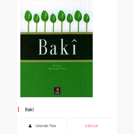
Bakî
Şahane Gazeller 2
İskender Pala
Edebiyat