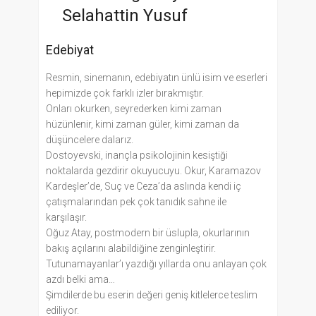
Selahattin Yusuf
Edebiyat
Resmin, sinemanın, edebiyatın ünlü isim ve eserleri
hepimizde çok farklı izler bırakmıştır.
Onları okurken, seyrederken kimi zaman
hüzünlenir, kimi zaman güler, kimi zaman da
düşüncelere dalarız.
Dostoyevski, inançla psikolojinin kesiştiği
noktalarda gezdirir okuyucuyu. Okur, Karamazov
Kardeşler’de, Suç ve Ceza’da aslında kendi iç
çatışmalarından pek çok tanıdık sahne ile
karşılaşır.
Oğuz Atay, postmodern bir üslupla, okurlarının
bakış açılarını alabildiğine zenginleştirir.
Tutunamayanlar’ı yazdığı yıllarda onu anlayan çok
azdı belki ama…
Şimdilerde bu eserin değeri geniş kitlelerce teslim
ediliyor.