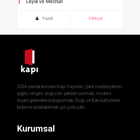
Leyla ve Mecnun
Bir Cân ile Zindedür İki Ten
Fuzuli
Edebiyat
2004 yılında kurulan Kapı Yayınları, Şark medeniyetinin
ışığını, rengini, doğru bir şekilde sunmak, modern
insanı gelenekle buluşturmak, Doğu ve Batı kültürlerini
birbirine anlatabilmek için yola çıktı.
Kurumsal